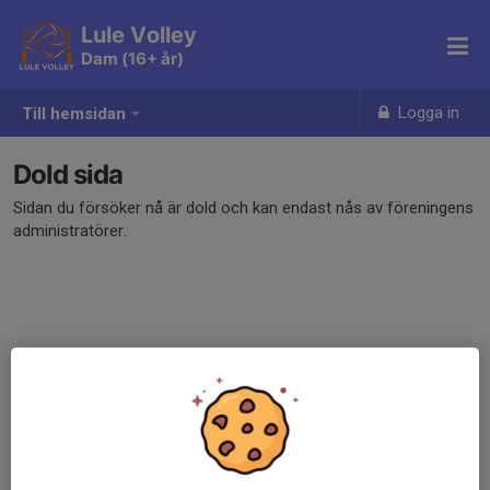
Lule Volley
Dam (16+ år)
Logga in
Till hemsidan
Dold sida
Sidan du försöker nå är dold och kan endast nås av föreningens
administratörer.