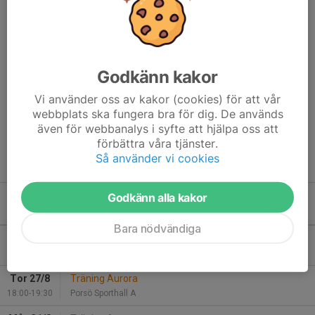
Varje insats – liten som stor – gör skillnad för vår verksamhet.
Tack för att du står vid vår sida och är en del av Lule Volley-
familjen!
Stötta Lule Volley
Godkänn kakor
Klicka här för att sponsra oss
Vi använder oss av kakor (cookies) för att vår
webbplats ska fungera bra för dig. De används
Support Lule Volley
även för webbanalys i syfte att hjälpa oss att
Click here to sponsor us
förbättra våra tjänster.
Så använder vi cookies
Godkänn alla kakor
Kommande aktiviteter
Bara nödvändiga
Mån 24/8
Träning Aurora
18:00-19:30
Porsö Sporthall A
Tor 27/8
Träning Aurora
18:00-19:30
Porsö Sporthall A