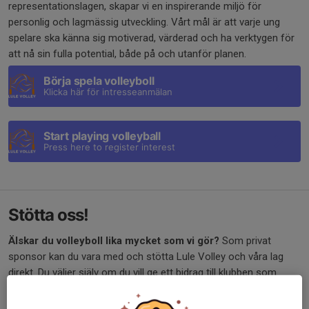
representationslagen, skapar vi en inspirerande miljö för
personlig och lagmässig utveckling. Vårt mål är att varje ung
spelare ska känna sig motiverad, värderad och ha verktygen för
att nå sin fulla potential, både på och utanför planen.
Börja spela volleyboll
Klicka här för intresseanmälan
Start playing volleyball
Press here to register interest
Stötta oss!
Älskar du volleyboll lika mycket som vi gör?
Som privat
sponsor kan du vara med och stötta Lule Volley och våra lag
direkt. Du väljer själv om du vill ge ett bidrag till klubben som
helhet eller till ett specifikt lag.