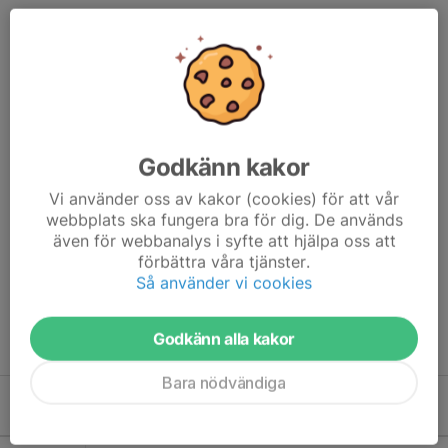
Älskar du volleyboll lika mycket som vi gör?
Som privat
sponsor kan du vara med och stötta Lule Volley och våra lag
direkt. Du väljer själv om du vill ge ett bidrag till klubben som
helhet eller till ett specifikt lag.
Varje insats – liten som stor – gör skillnad för vår verksamhet.
Tack för att du står vid vår sida och är en del av Lule Volley-
Godkänn kakor
familjen!
Vi använder oss av kakor (cookies) för att vår
Stötta Lule Volley
webbplats ska fungera bra för dig. De används
Klicka här för att sponsra oss
även för webbanalys i syfte att hjälpa oss att
förbättra våra tjänster.
Så använder vi cookies
Support Lule Volley
Click here to sponsor us
Godkänn alla kakor
Bara nödvändiga
Kommande aktiviteter