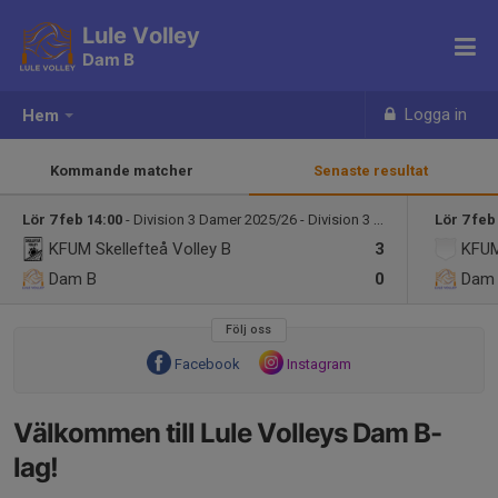
Lule Volley
Dam B
Logga in
Hem
Kommande matcher
Senaste resultat
Lör 7 feb 14:00
- Division 3 Damer 2025/26 - Division 3 Norra Damer
Lör 7 feb
KFUM Skellefteå Volley B
3
KFUM
Dam B
0
Dam
Följ oss
Facebook
Instagram
Välkommen till Lule Volleys Dam B-
lag!