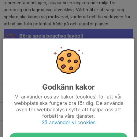
representationslagen, skapar vi en inspirerande miljö för
personlig och lagmässig utveckling. Vårt mål är att varje ung
spelare ska känna sig motiverad, värderad och ha verktygen för
att nå sin fulla potential, både på och utanför planen.
Börja spela beachvolleyboll
Klicka här för intresseanmälan
Start playing beachvolley
Klicka här för intresseanmälan
Godkänn kakor
Vi använder oss av kakor (cookies) för att vår
Kommande aktiviteter
webbplats ska fungera bra för dig. De används
Tor 6/8
Träning
även för webbanalys i syfte att hjälpa oss att
förbättra våra tjänster.
18:00-19:30
Porsö beachvolley
Så använder vi cookies
Tor 13/8
Träning
18:00-19:30
Porsö beachvolley