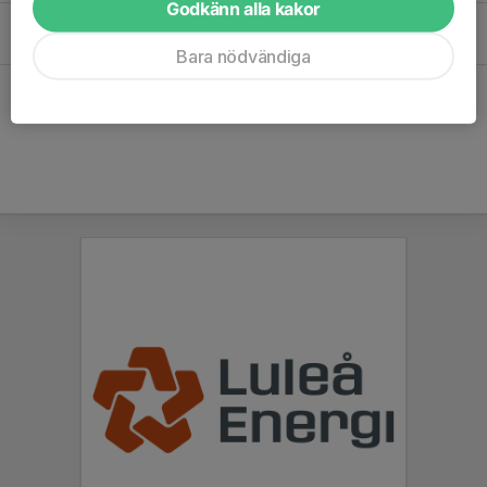
Godkänn alla kakor
Tor 20/8
Träning
18:00-19:30
Porsö beachvolley
Bara nödvändiga
Hela kalendern