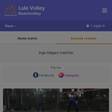
Lule Volley
Beachvolley
Logga in
Hem
Nästa match
Senaste resultat
Inga tidigare matcher
Följ oss
Facebook
Instagram