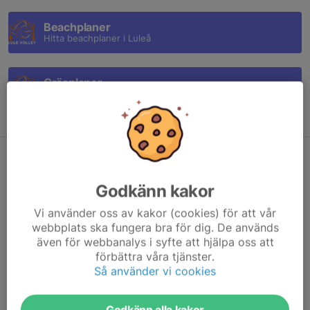
Beachplaner
Hitta beachplaner i Luleå
Gräsplaner
Hitta gräsplaner i Luleå
Luleå Midnight Beach återvänder: Ett
oförglömligt tävlingsdygn
Godkänn kakor
1 jul 2024
0 kommentarer
Vi använder oss av kakor (cookies) för att vår
webbplats ska fungera bra för dig. De används
även för webbanalys i syfte att hjälpa oss att
förbättra våra tjänster.
Så använder vi cookies
Godkänn alla kakor