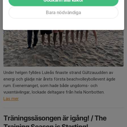
Bara nödvändiga
Under helgen fylldes Luleås finaste strand Gültzauudden av
energi och glädje när årets första beachvolleybollevent ägde
rum. Evenemanget, som hade både ungdoms- och
vuxentävlingar, lockade deltagare från hela Norrbotten.
Läs mer
Träningssäsongen är igång! / The
Training Season is Starting!