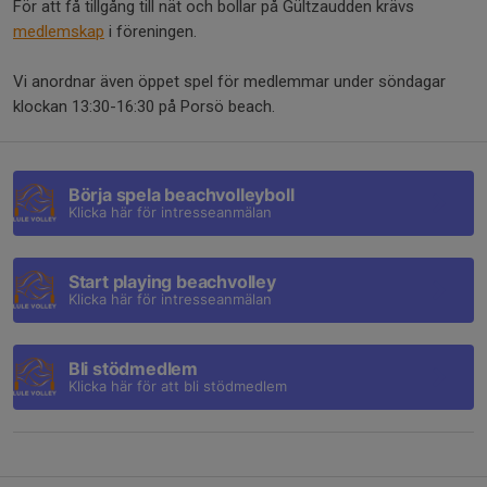
För att få tillgång till nät och bollar på Gültzaudden krävs
medlemskap
i föreningen.
Vi anordnar även öppet spel för medlemmar under söndagar
klockan 13:30-16:30 på Porsö beach.
Börja spela beachvolleyboll
Klicka här för intresseanmälan
Start playing beachvolley
Klicka här för intresseanmälan
Bli stödmedlem
Klicka här för att bli stödmedlem