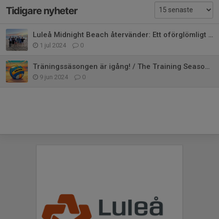
Tidigare nyheter
Luleå Midnight Beach återvänder: Ett oförglömligt tävlingsdygn
1 jul 2024
0
Träningssäsongen är igång! / The Training Season is Starting!
9 jun 2024
0