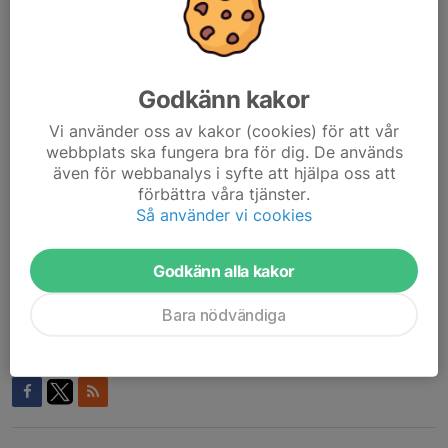
We are excited to announce that our beach volleyball training
sessions are starting this week! Whether you are a beginner or
an experienced player, we look forward to having you on the
court.
Godkänn kakor
Vi använder oss av kakor (cookies) för att vår
Currently, our training groups are full, but we encourage
webbplats ska fungera bra för dig. De används
everyone interested to join the waiting list in case a spot opens
även för webbanalys i syfte att hjälpa oss att
up. You can register your interest through
this form
.
förbättra våra tjänster.
Så använder vi cookies
You can find all training sessions and details in our calendar.
Don’t forget to visit our new
webshop
for training clothes and
Godkänn alla kakor
supporter gear.
Bara nödvändiga
We look forward to an amazing and active season together!
Dela nyhet