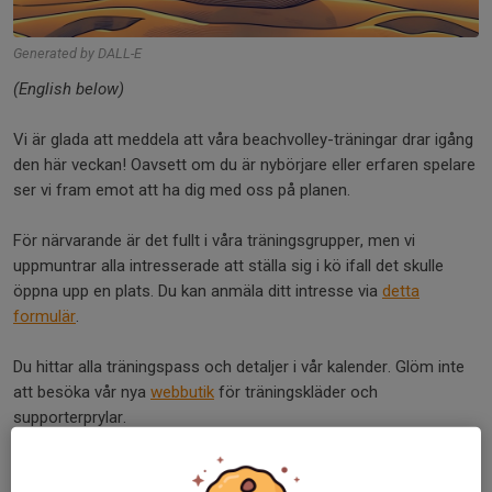
Generated by DALL-E
(English below)
Vi är glada att meddela att våra beachvolley-träningar drar igång
den här veckan! Oavsett om du är nybörjare eller erfaren spelare
ser vi fram emot att ha dig med oss på planen.
För närvarande är det fullt i våra träningsgrupper, men vi
uppmuntrar alla intresserade att ställa sig i kö ifall det skulle
öppna upp en plats. Du kan anmäla ditt intresse via
detta
formulär
.
Du hittar alla träningspass och detaljer i vår kalender. Glöm inte
att besöka vår nya
webbutik
för träningskläder och
supporterprylar.
Vi ser fram emot en härlig och aktiv säsong tillsammans!