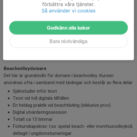
Djupare teori och praktik
förbättra våra tjänster.
Två dagar på plats vid tävling + prov
Så använder vi cookies
Minst 18 år och godkänd Steg 1 krävs
Godkänn alla kakor
Elitdomare
För erfarna domare som dömer på högsta nationella nivå.
Bara nödvändiga
Längre utbildning med teori, praktik och prov
Urval baserat på erfarenhet och prestation
Beachvolleydomare
Det här är grundnivån för domare i beachvolley. Kursen
anordnas ofta i samband med tävlingar och består av flera delar:
Självstudier inför teori
Teori vid två digitala tillfällen
En heldag praktik vid beachtävling (inklusive prov)
Digital utvärderingssession
Totalt ca 15 timmar
Förkunskapskrav: t.ex. spelat beach- eller inomhusvolleyboll,
deltagit i ungdomsturneringar