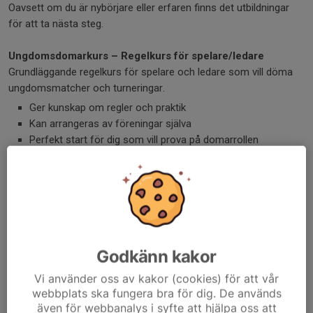
Oavsett om du är nybörjare eller erfaren finns det utbildningar
för att ta nästa steg.
Ungdomsdomarkurs – Regelkurs för spelare/ledare
Grundläggande regelkurs för spelare och ledare som vill döma
ungdomsmatcher och turneringar.
Ger kunskap om regler och praktik
Kan arrangeras av föreningar själva
Perfekt start för dig som vill prova på domarrollen
Volleybolldomare Steg 1
För dig som vill döma i division 2 och 3.
Självstudier + teoripass digitalt
Praktisk dag på sammandrag + regelprov
Minst 16 år och viss erfarenhet krävs
Godkänn kakor
Vi använder oss av kakor (cookies) för att vår
Volleybolldomare Steg 2
webbplats ska fungera bra för dig. De används
Nästa steg för dig som vill döma i division 1.
även för webbanalys i syfte att hjälpa oss att