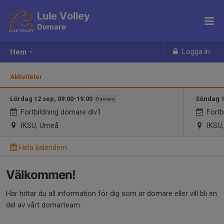
Lule Volley
Domare
Logga in
Hem
Aktiviteter
Lördag 12 sep, 09:00-19:00
Söndag 1
Domare
Fortbildning domare div1
Fortb
IKSU, Umeå
IKSU
Hela kalendern
Välkommen!
Här hittar du all information för dig som är domare eller vill bli en
del av vårt domarteam.