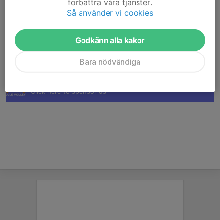
förbättra våra tjänster.
Varje insats – liten som stor – gör skillnad för vår verksamhet.
Så använder vi cookies
Tack för att du står vid vår sida och är en del av Lule Volley-
familjen!
Godkänn alla kakor
Stötta Lule Volley
Klicka här för att sponsra oss
Bara nödvändiga
Support Lule Volley
Click here to sponsor us