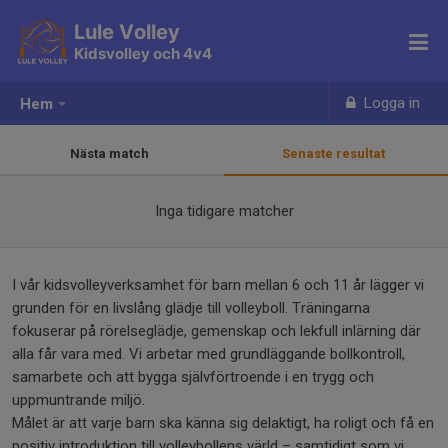
Lule Volley
Kidsvolley och 4v4
Logga in
Hem
Nästa match
Senaste resultat
Inga tidigare matcher
I vår kidsvolleyverksamhet för barn mellan 6 och 11 år lägger vi
grunden för en livslång glädje till volleyboll. Träningarna
fokuserar på rörelseglädje, gemenskap och lekfull inlärning där
alla får vara med. Vi arbetar med grundläggande bollkontroll,
samarbete och att bygga självförtroende i en trygg och
uppmuntrande miljö.
Målet är att varje barn ska känna sig delaktigt, ha roligt och få en
positiv introduktion till volleybollens värld – samtidigt som vi