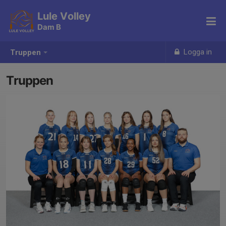
Lule Volley
Dam B
Logga in
Truppen
Truppen