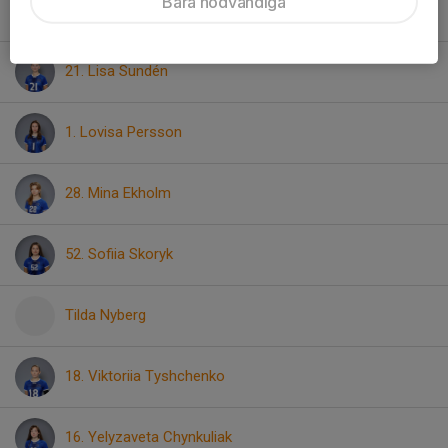
Bara nödvändiga
14. Linnéa Gustafsson
21. Lisa Sundén
1. Lovisa Persson
28. Mina Ekholm
52. Sofiia Skoryk
Tilda Nyberg
18. Viktoriia Tyshchenko
16. Yelyzaveta Chynkuliak