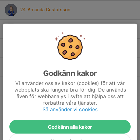
24. Amanda Gustafsson
19. Anthonella Sillén
Clara Oliveira Öman
Elin Martini
Godkänn kakor
Vi använder oss av kakor (cookies) för att vår
11. Ilona Nyman
webbplats ska fungera bra för dig. De används
även för webbanalys i syfte att hjälpa oss att
förbättra våra tjänster.
29. Iyani Muthukuda Arachchige
Så använder vi cookies
8. Juliana Moreira
Godkänn alla kakor