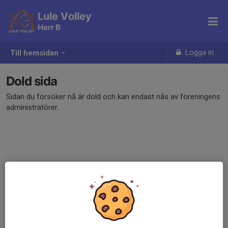
Lule Volley
Herr B
Logga in
Till hemsidan
Dold sida
Sidan du försöker nå är dold och kan endast nås av föreningens
administratörer.