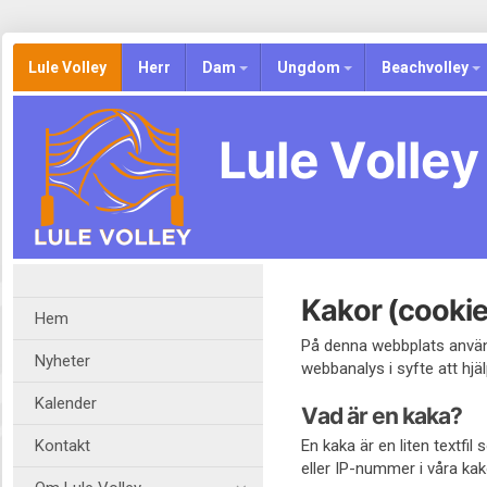
Lule Volley
Herr
Dam
Ungdom
Beachvolley
Lule Volley
Kakor (cookie
Hem
På denna webbplats använd
Nyheter
webbanalys i syfte att hjäl
Kalender
Vad är en kaka?
Kontakt
En kaka är en liten textfi
eller IP-nummer i våra kak