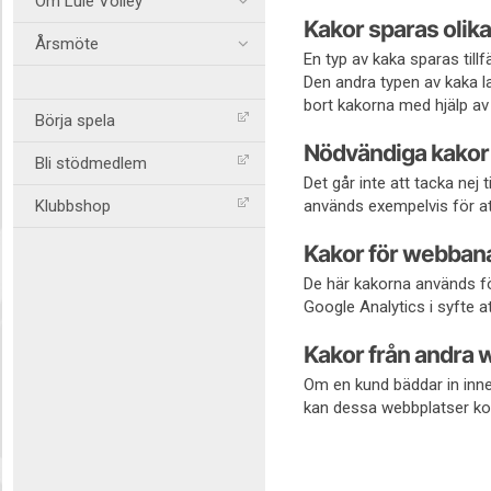
Om Lule Volley
Kakor sparas olika
Årsmöte
En typ av kaka sparas till
Den andra typen av kaka la
bort kakorna med hjälp av 
Börja spela
Nödvändiga kakor
Bli stödmedlem
Det går inte att tacka nej
Klubbshop
används exempelvis för att
Kakor för webban
De här kakorna används fö
Google Analytics i syfte at
Kakor från andra 
Om en kund bäddar in inne
kan dessa webbplatser ko