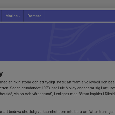
Motion
Domare
y
med en rik historia och ett tydligt syfte; att främja volleyboll och be
tten. Sedan grundandet 1973, har Lule Volley engagerat sig i att utve
etsidé, vision och värdegrund", i enlighet med första kapitlet i Riksi
r att bedriva idrottslig verksamhet som inte bara omfattar tränings-