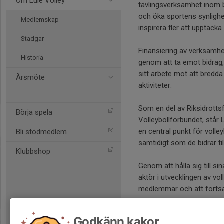
Om Lule Volley
tävlingsverksamhet inom bå
och öka sportens synlighet
Medlemskap
inspirera fler att upptäck
Stadgar
Finansiering av verksamhe
Historia
genom att ta emot bidrag,
sitt arbete mot att bredda
Årsmöte
aktiviteter.
Som en del av Riksidrotts
Börja spela
Volleybollförbundet, står 
en central punkt för voll
Bli stödmedlem
samtidigt som de bidrar t
Klubbshop
Genom att hålla sig till si
aktör i utvecklingen av vol
medlemmar och att fortsät
Godkänn kakor