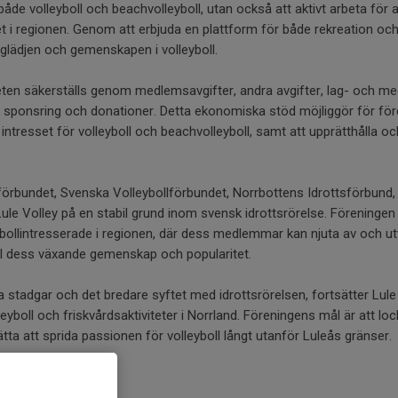
de volleyboll och beachvolleyboll, utan också att aktivt arbeta för a
 i regionen. Genom att erbjuda en plattform för både rekreation och t
a glädjen och gemenskapen i volleyboll.
ten säkerställs genom medlemsavgifter, andra avgifter, lag- och m
 sponsring och donationer. Detta ekonomiska stöd möjliggör för före
 intresset för volleyboll och beachvolleyboll, samt att upprätthålla o
förbundet, Svenska Volleybollförbundet, Norrbottens Idrottsförbun
Lule Volley på en stabil grund inom svensk idrottsrörelse. Föreningen 
eybollintresserade i regionen, där dess medlemmar kan njuta av och u
ill dess växande gemenskap och popularitet.
na stadgar och det bredare syftet med idrottsrörelsen, fortsätter Lule 
leyboll och friskvårdsaktiviteter i Norrland. Föreningens mål är att lock
ta att sprida passionen för volleyboll långt utanför Luleås gränser.