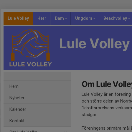
Lule Volley
Herr
Dam
Ungdom
Beachvolley
Lule Volley
Om Lule Volle
Hem
Lule Volley är en förening 
Nyheter
och större delen av Norrbo
"Idrottsrörelsens verksamh
Kalender
stadgar.
Kontakt
Föreningens primära mål ä