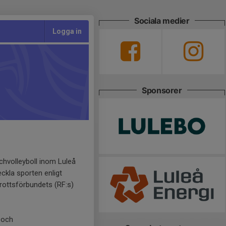
Sociala medier
Logga in
Sponsorer
achvolleyboll inom Luleå
ckla sporten enligt
drottsförbundets (RF:s)
 och