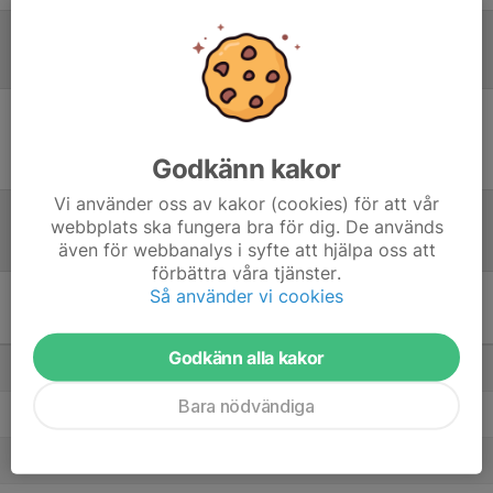
Referat
Inget referat skrivet
Godkänn kakor
Vi använder oss av kakor (cookies) för att vår
webbplats ska fungera bra för dig. De används
Tabell
även för webbanalys i syfte att hjälpa oss att
förbättra våra tjänster.
Så använder vi cookies
Division 2 Herrar 2025/26 -
Division 2 Norra Herrar
M
P
Godkänn alla kakor
1. Stöcke IF B
18
49
Bara nödvändiga
2. IK Studenterna i Umeå
18
47
3. Stenstadens VBK
18
40