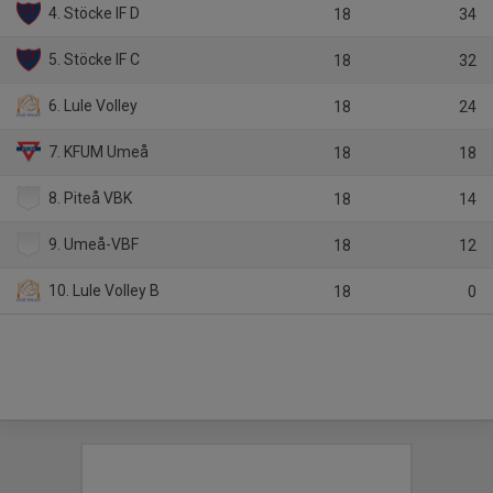
4. Stöcke IF D
18
34
5. Stöcke IF C
18
32
6. Lule Volley
18
24
7. KFUM Umeå
18
18
8. Piteå VBK
18
14
9. Umeå-VBF
18
12
10. Lule Volley B
18
0