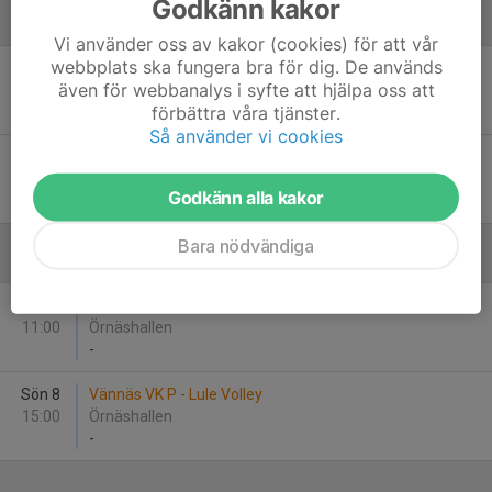
Godkänn kakor
Januari - 2026
Vi använder oss av kakor (cookies) för att vår
webbplats ska fungera bra för dig. De används
Lör 24
Malå IF - Lule Volley
även för webbanalys i syfte att hjälpa oss att
11:00
Malå
förbättra våra tjänster.
-
Så använder vi cookies
Lör 24
Östersund Volley - Lule Volley
13:00
Malå
Godkänn alla kakor
-
Bara nödvändiga
Februari - 2026
Sön 8
Lule Volley - KFUM Skellefteå Volley
11:00
Örnäshallen
-
Sön 8
Vännäs VK P - Lule Volley
15:00
Örnäshallen
-