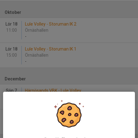
Oktober
Lör 18
Lule Volley - Storuman IK 2
11:00
Örnäshallen
-
Lör 18
Lule Volley - Storuman IK 1
15:00
Örnäshallen
-
December
Sön 7
Härnösands VBK - Lule Volley
13:00
Stöckehallen
-
Sön 7
Stöcke IF - Lule Volley
15:00
Stöckehallen
-