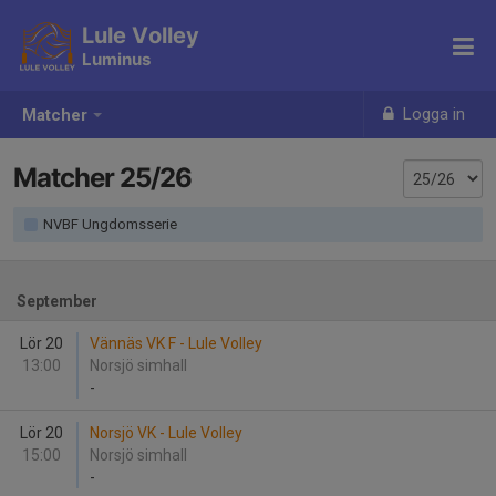
Lule Volley
Luminus
Logga in
Matcher
Matcher 25/26
NVBF Ungdomsserie
September
Lör 20
Vännäs VK F - Lule Volley
13:00
Norsjö simhall
-
Lör 20
Norsjö VK - Lule Volley
15:00
Norsjö simhall
-