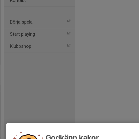
Kontakt
Börja spela
Start playing
Klubbshop
Godkänn kakor