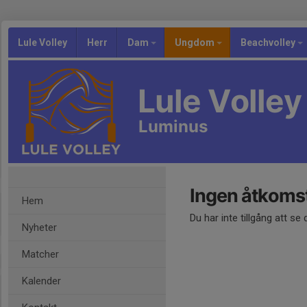
Lule Volley
Herr
Dam
Ungdom
Beachvolley
Lule Volley
Luminus
Ingen åtkoms
Hem
Du har inte tillgång att se
Nyheter
Matcher
Kalender