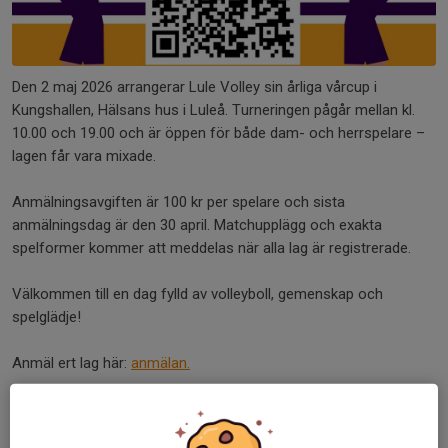
Den 2 maj 2026 arrangerar Lule Volley sin årliga vårcup i
Kungshallen, Hälsans hus i Luleå. Turneringen pågår mellan kl.
10.00 och 19.00 och är öppen för både dam- och herrspelare –
lagen får vara mixade.
Anmälningsavgiften är 100 kr per spelare och sista
anmälningsdag är den 30 april. Matchupplägg och exakta
spelformer kommer att meddelas när alla lag är registrerade.
Välkommen till en dag fylld av volleyboll, gemenskap och
spelglädje!
Anmäl ert lag här:
anmälan.
Dela nyhet