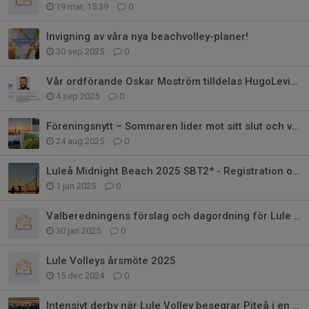
19 mar, 15:39
0
Invigning av våra nya beachvolley-planer!
30 sep 2025
0
Vår ordförande Oskar Moström tilldelas HugoLevinPriset 2025!
4 sep 2025
0
Föreningsnytt – Sommaren lider mot sitt slut och vi blickar framåt!
24 aug 2025
0
Luleå Midnight Beach 2025 SBT2* - Registration open!
1 jun 2025
0
Valberedningens förslag och dagordning för Lule Volleys årsmöte 2025
30 jan 2025
0
Lule Volleys årsmöte 2025
15 dec 2024
0
Intensivt derby när Lule Volley besegrar Piteå i en hård kamp