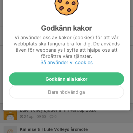
Tidigare nyheter
Godkänn kakor
Kallelse till extra årsmöte – ny varumärkesprofil för Lule Volley
Vi använder oss av kakor (cookies) för att vår
17 jun, 23:23
0
webbplats ska fungera bra för dig. De används
även för webbanalys i syfte att hjälpa oss att
Luleå Midnight Beach 2026 SBT2* - Registration open!
förbättra våra tjänster.
11 jun, 15:30
0
Så använder vi cookies
Registration is now open for this summer’s beach volleyball training!
26 maj, 17:45
0
Godkänn alla kakor
Lule Volley Beach Volley Camp!
Bara nödvändiga
6 maj, 16:30
0
Lule Volley bjuder in till vårcup 2026
24 apr, 09:50
0
Kallelse till Lule Volleys årsmöte