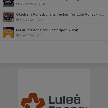
26 nov 2024
0
Oktober i Volleybollens Tecken för Lule Volley – och November ser lika lova
8 nov 2024
0
Nu är det dags för Höstcupen 2024!
8 okt 2024
0