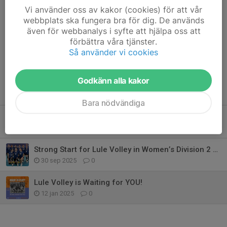
Vi använder oss av kakor (cookies) för att vår
*Tryout open from 13/1–26/1.
webbplats ska fungera bra för dig. De används
även för webbanalys i syfte att hjälpa oss att
Dela nyhet
förbättra våra tjänster.
Så använder vi cookies
Godkänn alla kakor
Tidigare nyheter
Bara nödvändiga
Winning Streak Continues for Lule Volley in Women’s Division 2
14 okt 2025
0
Strong Start for Lule Volley in Women’s Division 2 Debut
30 sep 2025
0
Lule Volley is Waiting for YOU!
12 jan 2025
0