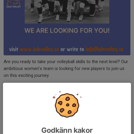
Are you ready to take your volleyball skills to the next level? Our
ambitious women’s team is looking for new players to join us
on this exciting journey.
Tryouts are open for the next two weeks—this is your chance to
show us what you’ve got and become part of our team.
Don’t wait—
register now
and let’s make magic on the court
together.
Godkänn kakor
We can’t wait to meet you.