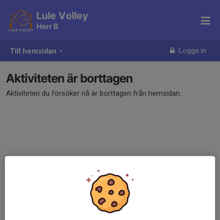
Lule Volley
Herr B
Logga in
Till hemsidan
Aktiviteten är borttagen
Aktiviteten du försöker nå är borttagen från hemsidan.