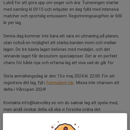
Luleå för att göra upp om seger och ära. Turneringen startar
med samling kl 09:15 och erbjuder en dag fylld med intensiva
matcher och sportslig entusiasm. Registreringsavgiften är 600
kr per lag.
Denna dag kommer inte bara att vara en utmaning på planen,
utan också en möjlighet att stärka banden inom och mellan
lagen. De tre bästa lagen belönas med medaljer, och det
vinnande laget får dessutom specialpriser. Det är en perfekt
chans för både nya och erfarna lag att visa vad de går för.
Sista anmälningsdag är den 15:e maj 2024 kl. 22:00. För att
registrera ditt lag, fyll i
formuläret här
. Missa inte chansen att
delta i Vårcupen 2024!
Kontakta info@lulevolley.se om du saknar lag att spela med,
men ändå önskar delta så ska vi försöka ordna det.
Dela nyhet