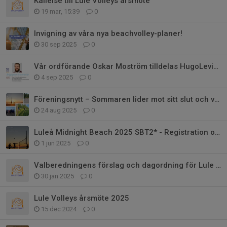
Kallelse till Lule Volleys årsmöte
19 mar, 15:39
0
Invigning av våra nya beachvolley-planer!
30 sep 2025
0
Vår ordförande Oskar Moström tilldelas HugoLevinPriset 2025!
4 sep 2025
0
Föreningsnytt – Sommaren lider mot sitt slut och vi blickar framåt!
24 aug 2025
0
Luleå Midnight Beach 2025 SBT2* - Registration open!
1 jun 2025
0
Valberedningens förslag och dagordning för Lule Volleys årsmöte 2025
30 jan 2025
0
Lule Volleys årsmöte 2025
15 dec 2024
0