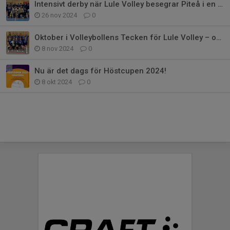
Intensivt derby när Lule Volley besegrar Piteå i en hård kamp
26 nov 2024
0
Oktober i Volleybollens Tecken för Lule Volley – och November ser lika lova
8 nov 2024
0
Nu är det dags för Höstcupen 2024!
8 okt 2024
0