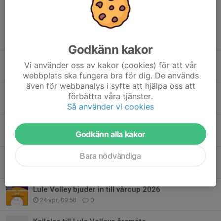
Tidigare nyheter
Godkänn kakor
Kallelse till extra årsmöte – ny varumärkesprofil för Lule Volley
Vi använder oss av kakor (cookies) för att vår
17 jun, 23:23
0
webbplats ska fungera bra för dig. De används
även för webbanalys i syfte att hjälpa oss att
Luleå Midnight Beach 2026 SBT2* - Registration open!
förbättra våra tjänster.
11 jun, 15:30
0
Så använder vi cookies
Registration is now open for this summer’s beach volleyball training!
Godkänn alla kakor
26 maj, 17:45
0
Bara nödvändiga
Lule Volley Beach Volley Camp!
6 maj, 16:30
0
Lule Volley bjuder in till vårcup 2026
24 apr, 09:50
0