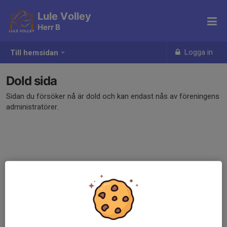
Lule Volley
Herr B
Logga in
Till hemsidan
Dold sida
Sidan du försöker nå är dold och kan endast nås av föreningens
administratörer.